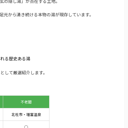
玄の隠し湯」が点在する土地。
足元から湧き続ける本物の湯が現存しています。
設
がれる歴史ある湯
）として厳選紹介します。
不老閣
北杜市・増富温泉
◯