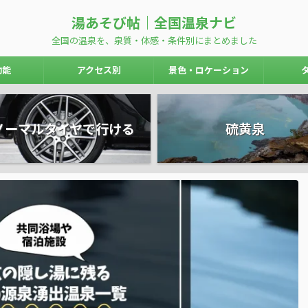
湯あそび帖｜全国温泉ナビ
全国の温泉を、泉質・体感・条件別にまとめました
効能
アクセス別
景色・ロケーション
ノーマルタイヤで行ける
硫黄泉