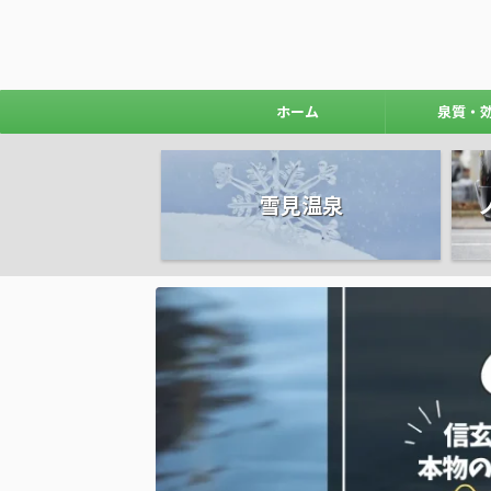
ホーム
泉質・
雪見温泉