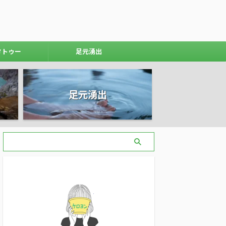
タトゥー
足元湧出
足元湧出