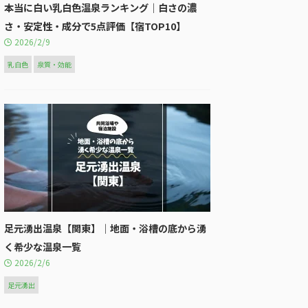
本当に白い乳白色温泉ランキング｜白さの濃
さ・安定性・成分で5点評価【宿TOP10】
2026/2/9
乳白色
泉質・効能
足元湧出温泉【関東】｜地面・浴槽の底から湧
く希少な温泉一覧
2026/2/6
足元湧出