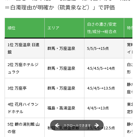
＝白濁理由が明確か（硫黄泉など）」で評価
白さの濃さ/安定
順位
エリア
特徴
性/成分→総合点
1位 万座温泉 日進
常時
群馬・万座温泉
5/5/5→15点
舘
イト
2位 万座ホテルジ
白さ
群馬・万座温泉
4.5/4.5/5→14点
ュラク
形
静か
3位 万座亭
群馬・万座温泉
4.5/4/5→13.5点
座ら
4位 花月ハイラン
東北
福島・高湯温泉
4/4/5→13点
ドホテル
定乳
5位 鶴の湯別館 山
静か
スクロールできます
秋田・乳頭温泉郷
3.5/4/5→12.5点
の宿
わう