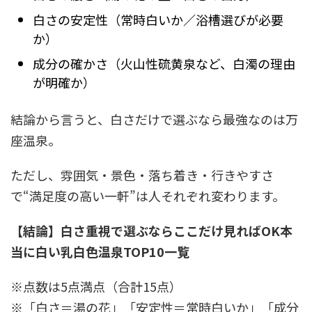
白さの安定性（常時白いか／浴槽選びが必要
か）
成分の確かさ（火山性硫黄泉など、白濁の理由
が明確か）
結論から言うと、白さだけで選ぶなら最強なのは万
座温泉。
ただし、雰囲気・景色・落ち着き・行きやすさ
で“満足度の高い一軒”は人それぞれ変わります。
【結論】白さ重視で選ぶならここだけ見ればOK本
当に白い乳白色温泉TOP10一覧
※点数は5点満点（合計15点）
※「白さ＝湯の花」「安定性＝常時白いか」「成分