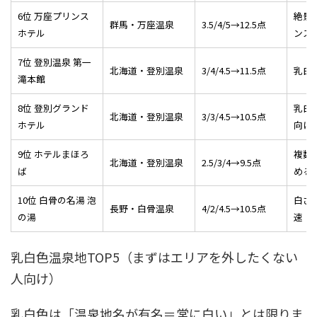
6位 万座プリンス
絶景
群馬・万座温泉
3.5/4/5→12.5点
ホテル
ンス
7位 登別温泉 第一
北海道・登別温泉
3/4/4.5→11.5点
乳白
滝本館
8位 登別グランド
乳白
北海道・登別温泉
3/3/4.5→10.5点
ホテル
向け
9位 ホテルまほろ
複数
北海道・登別温泉
2.5/3/4→9.5点
ば
める
10位 白骨の名湯 泡
白さ
長野・白骨温泉
4/2/4.5→10.5点
の湯
速
乳白色温泉地TOP5（まずはエリアを外したくない
人向け）
乳白色は「温泉地名が有名＝常に白い」とは限りま