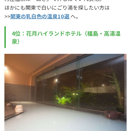
ほかにも関東で白いにごり湯を探したい方は
>>
関東の乳白色の温泉10選
へ。
4位：花月ハイランドホテル（福島・高湯温
泉）