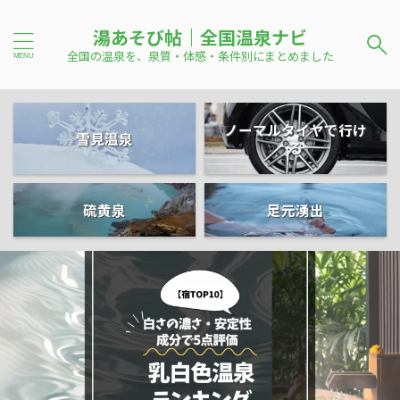
湯あそび帖｜全国温泉ナビ
全国の温泉を、泉質・体感・条件別にまとめました
ノーマルタイヤで行け
雪見温泉
る
硫黄泉
足元湧出