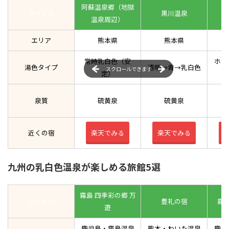
阿蘇温泉郷（地獄
タイトル
黒川温泉
わ
温泉周辺）
エリア
熊本県
熊本県
常時乳白色（安
ホワ
湯色タイプ
透明→青→乳白色
スクロールできます
定）
泉質
硫黄泉
硫黄泉
近くの宿
楽天でみる
楽天でみる
九州の乳白色温泉が楽しめる旅館5選
霧島 四季彩の郷 万
タイトル
豊礼の宿
霧
遊
鹿児島・霧島温泉
熊本・わいた温泉
鹿児