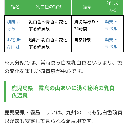
詳しく
宿名
乳白色の特徴
備考
みる
別府 お
乳白色〜青色に変化
貸切湯あり・
楽天ト
ぐら
する硫黄泉
24時間
ラベル
お宿 野
透明〜乳白色に変化
自家源泉
楽天ト
蒜山荘
する硫黄泉
ラベル
※大分県では、常時真っ白な乳白色というより、色
の変化を楽しむ硫黄泉が中心です。
鹿児島県｜霧島の山あいに湧く秘境の乳白
色温泉
鹿児島県・霧島エリアは、九州の中でも乳白色硫黄
泉が最も安定して見られる温泉地です。