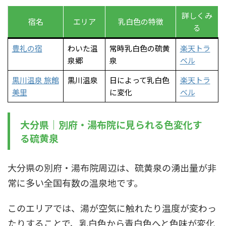
詳しくみ
宿名
エリア
乳白色の特徴
る
豊礼の宿
わいた温
常時乳白色の硫黄
楽天トラ
泉郷
泉
ベル
黒川温泉 旅館
黒川温泉
日によって乳白色
楽天トラ
美里
に変化
ベル
大分県｜別府・湯布院に見られる色変化す
る硫黄泉
大分県の別府・湯布院周辺は、硫黄泉の湧出量が非
常に多い全国有数の温泉地です。
このエリアでは、湯が空気に触れたり温度が変わっ
たりすることで、乳白色から青白色へと色味が変化