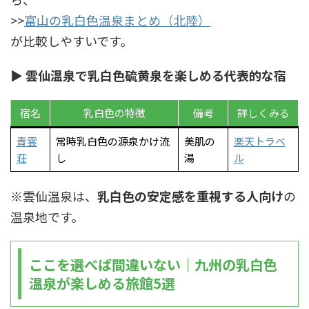
>>
富山の乳白色温泉まとめ（北陸）
が比較しやすいです。
▶ 雲仙温泉で乳白色硫黄泉を楽しめる代表的な宿
宿名
乳白色の特徴
備考
詳しくみる
青雲
常時乳白色の源泉かけ流
美肌の
楽天トラベ
荘
し
湯
ル
※雲仙温泉は、
乳白色の安定感を重視する人向け
の
温泉地です。
ここを選べば間違いない｜九州の乳白色
温泉が楽しめる旅館5選