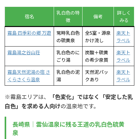
乳白色の特
詳しく
宿名
備考
徴
みる
霧島 四季彩の郷 万遊
常時乳白色
全5室・源泉
楽天ト
の硫黄泉
かけ流し
ラベル
霧島湯之谷山荘
乳白色のに
炭酸＋硫黄
楽天ト
ごり湯
の希少泉質
ラベル
霧島天然泥湯の宿 さ
乳白色の泥
天然泥パッ
楽天ト
くらさくら温泉
湯
クあり
ラベル
※霧島エリアは、
「色変化」ではなく「安定した乳
白色」を求める人向け
の温泉地です。
長崎県｜雲仙温泉に残る王道の乳白色硫黄
泉