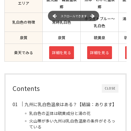
エリア
郷
郷
スクロールできます
ホワイトブルー〜
湯の
乳白色の特徴
常時乳白色
乳白色
泉質
泉質
硫黄泉
硫
楽天でみる
詳細を見る
詳細を見る
Contents
CLOSE
九州に乳白色温泉はある？【結論：あります】
乳白色の正体は硫黄成分と湯の花
火山帯が多い九州は乳白色温泉の条件がそろっ
ている