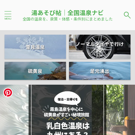
湯あそび帖｜全国温泉ナビ
全国の温泉を、泉質・体感・条件別にまとめました
ノーマルタイヤで行け
雪見温泉
る
硫黄泉
足元湧出