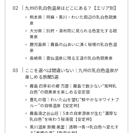
九州の乳白色温泉はどこにある？【エリア別】
熊本県｜阿蘇・黒川・わいた周辺の乳白色硫黄
泉
大分県｜別府・湯布院に見られる色変化する硫
黄泉
鹿児島県｜霧島の山あいに湧く秘境の乳白色温
泉
長崎県｜雲仙温泉に残る王道の乳白色硫黄泉
ここを選べば間違いない｜九州の乳白色温泉が
楽しめる旅館5選
霧島 四季彩の郷 万遊｜霧島で数少ない“常時乳
白色”の硫黄泉を楽しめる安定宿
豊礼の宿｜わいた山を望む“鮮やかなホワイトブ
ルー”の自噴温泉【安定枠】
霧島湯之谷山荘｜5本の自家源泉が生む“濃厚な
乳白色”を味わう秘湯宿【安定枠】
黒川温泉 旅館 美里｜透明→青→乳白色へ変化す
る“美郷の湯”【色変化枠】